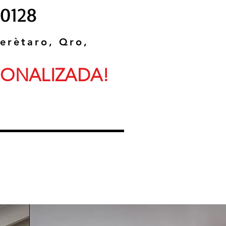
0128
uerètaro, Qro,
SONALIZADA!