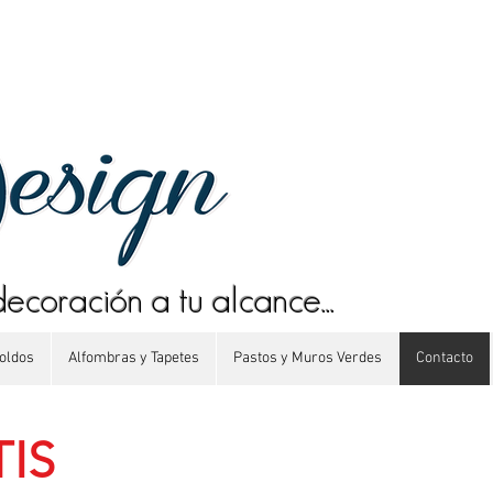
decoración a tu alcance...
oldos
Alfombras y Tapetes
Pastos y Muros Verdes
Contacto
IS