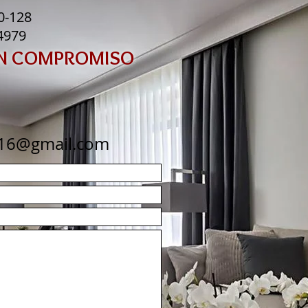
20-128
-4979
IN COMPROMISO
s16@gmail.com