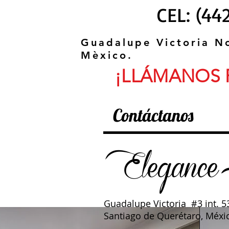
CEL: (4
Guadalupe Victoria No
Mèxico.
¡LLÁMANOS 
Contáctanos
Elegance
Guadalupe Victoria #3 int. 53
Santiago de Querétaro, Méxi