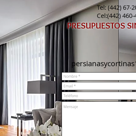
Tel: (442) 67-
Cel:(442) 460
PRESUPUESTOS S
persianasycortina